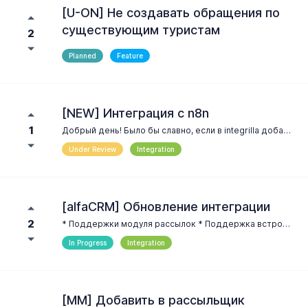
[U-ON] Не создавать обращения по
существующим туристам
2
Planned
Feature
[NEW] Интеграция с n8n
1
Добрый день! Было бы славно, если в integrilla добавили интеграцию с n8n как с albato. К примеру, в срм системе сработал сценарий -> отправил запрос в n8n -> данные прошли по нужному узлу -> далее происходит отправка сообшения в WA через сервис integrilla
Under Review
Integration
[alfaCRM] Обновление интеграции
2
* Поддержки модуля рассылок * Поддержка встроенного чата * Поддержка синхронизации переписки Telegram и SMS
In Progress
Integration
[MM] Добавить в рассыльщик