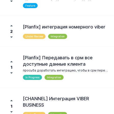
Feature
[Planfix] интеграция номерного viber
2
Under Review
Integration
[Planfix] Передавать в срм все
доступные данные клиента
1
просьба доработать интеграцию, чтобы в срм передавались все доступные данные клиента, если они видны в телеграмм. А Сейчас насколько понимаю это сильно зависит от настроек приватности клиента в тг. Вместо имени контакта в планфикс передаются цифры
In Progress
Integration
[CHANNEL] Интеграция VIBER
BUSINESS
1