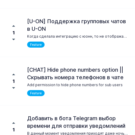
[U-ON] Поддержка групповых чатов
в U-ON
1
Когда сделала интеграцию с юонн, то не отображает группы, только контактыВот было бы удобно групповые. Рабочая для менеджеров. Тогда не приходилось бы выходить туда, сюда
Feature
[CHAT] Hide phone numbers option ||
Скрывать номера телефонов в чате
1
Add permission to hide phone numbers for sub users
Feature
Добавить в бота Telegram выбор
времени для отправки уведомлений
1
В данный момент уведомления приходят даже ночью! Если, например, канал WhatsApp вылетел. Добавить возможность выбора: - дня недели, - период времени в которое отправлять уведомления, - а также выбор частоты отправки. Пример - мы турагентство, наш офис работает: пн-пт с 11:00 до 19:00, сб с 12:00 до 18:00 - в это время и сделать отправку уведомлений с частой отправки уведомлений раз в час. Реализовать либо через самого бота @integrilla_status_bot либо через веб интерфейс https://home.integrilla.ru/channels/