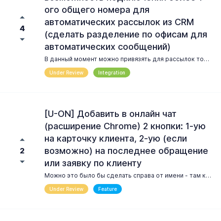
ого общего номера для
автоматических рассылок из CRM
4
(сделать разделение по офисам для
автоматических сообщений)
В данный момент можно привязять для рассылок только 1 общий номер, что нелогично, например, когда более 1-ого офиса - которые (как в нашем случае) находятся в разных городах. Было бы логично если к каждому городу (офису) в CRM U-ON можно было бы привязать свой общий номер.
Under Review
Integration
[U-ON] Добавить в онлайн чат
(расширение Chrome) 2 кнопки: 1-ую
на карточку клиента, 2-ую (если
возможно) на последнее обращение
2
или заявку по клиенту
Можно это было бы сделать справа от имени - там как раз есть место под 2 кнопки. Пример на скриншоте.
Under Review
Feature