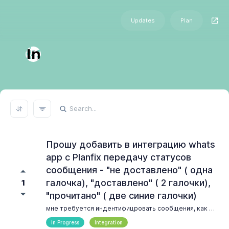
Updates
Plan
REFRESH RESULTS
Прошу добавить в интеграцию whats
app с Planfix передачу статусов
сообщения - "не доставлено" ( одна
галочка), "доставлено" ( 2 галочки),
1
"прочитано" ( две синие галочки)
мне требуется индентифицровать сообщения, как минимум, по доставленности. если сообщение не доставляется клиенту 2-3 раза подряд за неделю или за 2 ( производлльный период) -значит этому клиенту не имеет смылса писать ( заблокировал или не пользуется whats app)
In Progress
Integration