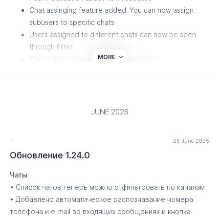
Chat assinging feature added. You can now assign
Платежи
subusers to specific chats
Полностью обновлён дизайн страницы оплаты и
Users assigned to different chats can now be seen
мини-страницы оплаты.
through Filter
MORE
Chat action menu now has Close option
Партнёрская программа
Channels
Сертификаты и договоры для партнёров теперь
генерируются автоматически.
What's App Business Account was fully integrated
Добавлена возможность проверки подлинности
An ability to delete first channel group if there is more
JUNE 2026
сертификатов по QR-коду.
than one group was added
Прочее
26 June 2026
Payments
Обновление 1.24.0
Полностью переработана история отправки
Payment page and mini page were redesigned
сообщений.
Чаты
Partners
• Список чатов теперь можно отфильтровать по каналам
• Добавлено автоматическое распознавание номера
Certificates are now generated automatically
телефона и e-mail во входящих сообщениях и кнопка
Certificates can now be verified via QR code