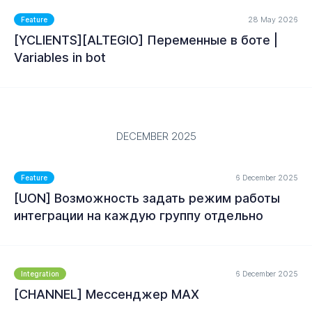
• Теперь можно запросить повторно код для
MORE
28 May 2026
Feature
верификации почты
[YCLIENTS][ALTEGIO] Переменные в боте |
Variables in bot
• Подключенные интеграции отображаются первыми в
списке в разделе Интеграции
Партнёрство
MORE
• Добавлены уровни партнёра с увеличенным %
DECEMBER 2025
вознаграждения
6 December 2025
Feature
[UON] Возможность задать режим работы
MORE
интеграции на каждую группу отдельно
6 December 2025
Integration
[CHANNEL] Мессенджер MAX
MORE