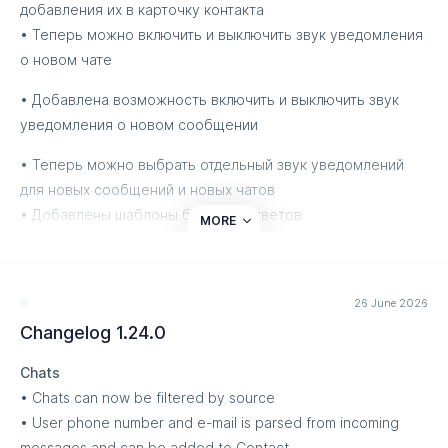
добавления их в карточку контакта
Other
• Теперь можно включить и выключить звук уведомления
о новом чате
Send history was redesigned
• Добавлена возможность включить и выключить звук
уведомления о новом сообщении
• Теперь можно выбрать отдельный звук уведомлений
для новых сообщений и новых чатов
• Добавлены шаблоны быстрых ответов
MORE
• Добавлены горячие клавиши и их список на главный
экран
• Автоматическая генерация Аватара, если его нет у чата
26 June 2026
• Теперь реакции обновляются в реальном времени
Changelog 1.24.0
• Возможность задать цвет обводки аватара чата в
Chats
зависимости от группы каналов
• Chats can now be filtered by source
• Если чат открыт, то звук уведомлений не
• User phone number and e-mail is parsed from incoming
воспроизводится.
messages and can be added to Contact