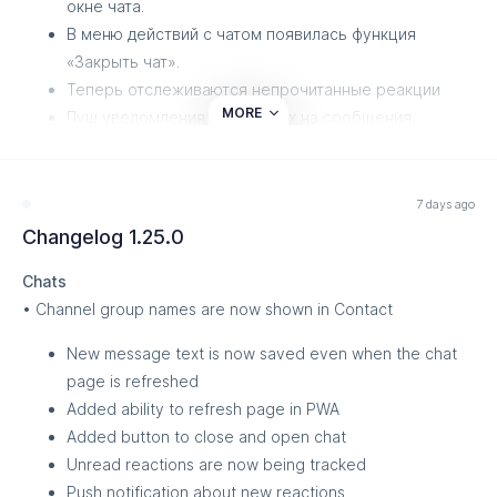
окне чата.
В меню действий с чатом появилась функция
«Закрыть чат».
Теперь отслеживаются непрочитанные реакции
MORE
Пуш уведомления о реакциях на сообщения.
Добавлена возможность назначения чатов на
пользователей. Теперь можно закреплять
отдельных сотрудников за конкретными чатами.
7 days ago
Добавлены алгоритмы автоматического
Changelog 1.25.0
распределения чатов по ответственным.
Chats
Через фильтр теперь можно просматривать чаты по
• Channel group names are now shown in Contact
ответственным сотрудникам.
New message text is now saved even when the chat
Каналы
page is refreshed
Полностью реализована интеграция с WhatsApp
Added ability to refresh page in PWA
Business Account.
Added button to close and open chat
Добавлена возможность удалить первую группу
Unread reactions are now being tracked
каналов, если их создано больше одной.
Push notification about new reactions