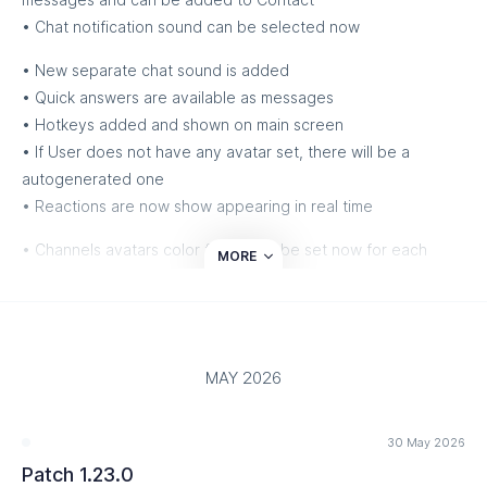
• Chat notification sound can be selected now
• Добавлены Push уведомления о новых сообщениях
когда вкладка или веб-апп не открыты
• New separate chat sound is added
• Quick answers are available as messages
• Добавлена возможность добавлять к сообщения имя
• Hotkeys added and shown on main screen
пользователя
• If User does not have any avatar set, there will be a
Рассылки
autogenerated one
• Reactions are now show appearing in real time
• Добавления фильтрация по И/ИЛИ
• Channels avatars color frame can be set now for each
• Редизайн списка проектов
MORE
group
• WABA шаблоны добавлены в рассылку для будущего
• If chat is open notification sound will not trigger
релиза WABA
• Add user name in message option added
• Если при выгрузке базы не было загружено контактов,
MAY 2026
рассылку создать теперь не получится
Autosendings
• Редизайн редактирования рассылок
30 May 2026
AND, OR filters added
Patch 1.23.0
Autosender projects were redesigned
• Тelegram Бот - Добавлена функция рассылки по всем