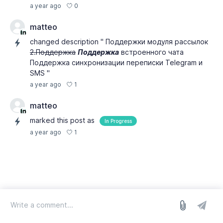
0
a year ago
matteo
changed description " Поддержки модуля рассылок
2.Поддержка
Поддержка
встроенного чата
Поддержка синхронизации переписки Telegram и
SMS "
1
a year ago
matteo
marked this post as
In Progress
1
a year ago
log in