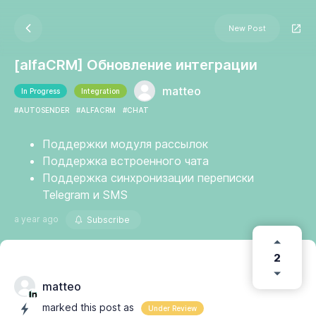
New Post
[alfaCRM] Обновление интеграции
matteo
In Progress
Integration
#AUTOSENDER
#ALFACRM
#CHAT
Поддержки модуля рассылок
Поддержка встроенного чата
Поддержка синхронизации переписки
Telegram и SMS
a year ago
Subscribe
2
matteo
marked this post as
Under Review