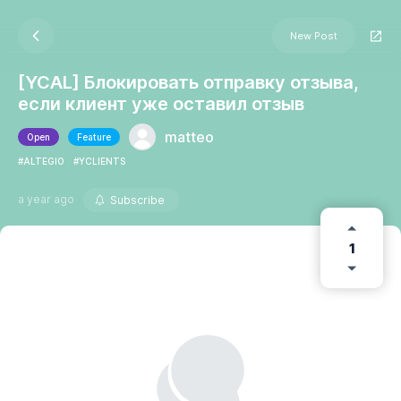
New Post
[YCAL] Блокировать отправку отзыва,
если клиент уже оставил отзыв
matteo
Open
Feature
#ALTEGIO
#YCLIENTS
a year ago
Subscribe
1