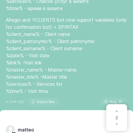
%services% - Список услуг в визите
%time% - время в визите
Altegio and YCLIENTS bot now support variables (only
for confirmation bot) + SPINTAX
%client_name% - Client name
%client_patronymic% - Client patronymic
%client_surname% - Client surname
%date% - Visit date
%link% -Visit link
%master_name% - Master name
%master_title% -Master title
%services% - Services list
%time% - Visit tima
a year ago
Subscribe
Aug, 25
2
matteo