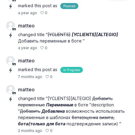
marked this post as
Planned
0
a year ago
matteo
changed title "
[YCLIENTS]
[YCLIENTS][ALTEGIO]
Добавить переменные в боте "
0
a year ago
matteo
marked this post as
In Progress
0
7 months ago
matteo
changed title "[YCLIENTS][ALTEGIO]
Добавить
переменные
Переменные
в боте "description
"
Добавить
Добавлена
возможность использовать
переменные в шаблонах
бота(оценка
визита,
бота(только
для
бота
подтверждение записи) "
0
2 months ago