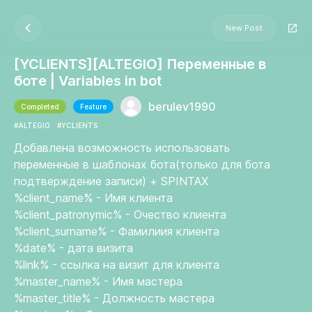
New Post
[YCLIENTS][ALTEGIO] Переменные в
боте | Variables in bot
berulev1990
Completed
Feature
#ALTEGIO
#YCLIENTS
Добавлена возможность использовать
переменные в шаблонах бота(только для бота
подтверждение записи) + SPINTAX
%client_name% - Имя клиента
%client_patronymic% - Очество клиента
%client_surname% - Фамилиия клиента
%date% - дата визита
%link% - ссылка на визит для клиента
%master_name% - Имя мастера
%master_title% - Должность мастера