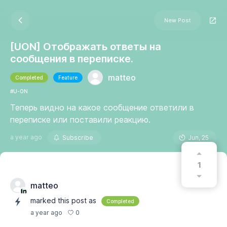
New Post
[UON] Отображать ответы на
сообщения в переписке.
matteo
Completed
Feature
#U-ON
Теперь видно на какое сообщение ответили в
переписке или поставили реакцию.
a year ago
Subscribe
Jun, 25
1
matteo
marked this post as
Completed
0
a year ago