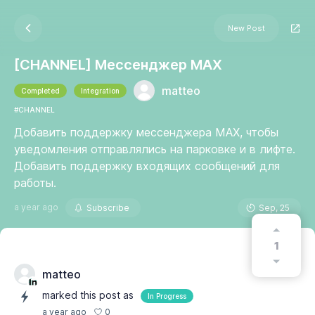
New Post
[CHANNEL] Мессенджер MAX
matteo
Completed
Integration
#CHANNEL
Добавить поддержку мессенджера MAX, чтобы
уведомления отправлялись на парковке и в лифте.
Добавить поддержку входящих сообщений для
работы.
a year ago
Subscribe
Sep, 25
1
matteo
marked this post as
In Progress
0
a year ago