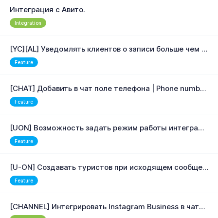
Интеграция с Авито.
Integration
[YC][AL] Уведомлять клиентов о записи больше чем за 1 день ( предоставить выбор )
Feature
[CHAT] Добавить в чат поле телефона | Phone number now is avalaible in chat
Feature
[UON] Возможность задать режим работы интеграции на каждую группу отдельно
Feature
[U-ON] Создавать туристов при исходящем сообщении
Feature
[CHANNEL] Интегрировать Instagram Business в чаты и U-On