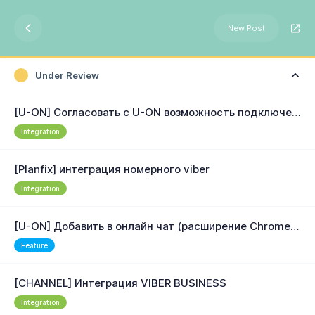
New Post
Under Review
[U-ON] Согласовать с U-ON возможность подключения более 1-ого общего номера для автоматических рассылок из CRM (сделать разделение по офисам для автоматических сообщений)
Integration
[Planfix] интеграция номерного viber
Integration
[U-ON] Добавить в онлайн чат (расширение Chrome) 2 кнопки: 1-ую на карточку клиента, 2-ую (если возможно) на последнее обращение или заявку по клиенту
Feature
[CHANNEL] Интеграция VIBER BUSINESS
Integration