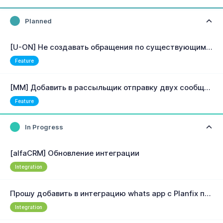
Planned
[U-ON] Не создавать обращения по существующим туристам
Feature
[MM] Добавить в рассыльщик отправку двух сообщений на один номер с задержкой
Feature
In Progress
[alfaCRM] Обновление интеграции
Integration
Прошу добавить в интеграцию whats app с Planfix передачу статусов сообщения - "не доставлено" ( одна галочка), "доставлено" ( 2 галочки), "прочитано" ( две синие галочки)
Integration