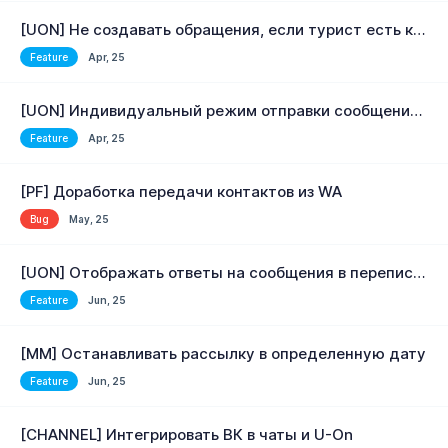
[UON] Не создавать обращения, если турист есть как турист в активных заявкаx и обращениях
Feature
Apr, 25
[UON] Индивидуальный режим отправки сообщений для каждого номера U-ON
Feature
Apr, 25
[PF] Доработка передачи контактов из WA
Bug
May, 25
[UON] Отображать ответы на сообщения в переписке.
Feature
Jun, 25
[MM] Останавливать рассылку в определенную дату
Feature
Jun, 25
[CHANNEL] Интегрировать ВК в чаты и U-On