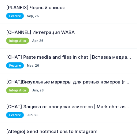
[PLANFIX] Черный список
Feature
Sep, 25
[CHANNEL] Интеграция WABA
Integration
Apr, 26
[CHAT] Paste media and files in chat | Вставка медиа и файлов чате
Feature
May, 26
[CHAT]Визуальные маркеры для разных номеров (групп)
Integration
Jun, 26
[CHAT] Защита от пропуска клиентов | Mark chat as unread
Feature
Jun, 26
[Altegio] Send notifications to Instagram