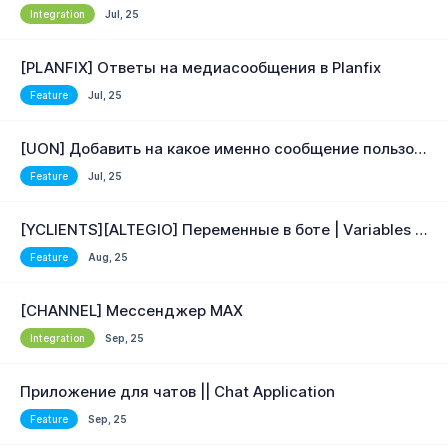
Integration
Jul, 25
[PLANFIX] Ответы на медиасообщения в Planfix
Feature
Jul, 25
[UON] Добавить на какое именно сообщение пользователь ответил или отреагировал
Feature
Jul, 25
[YCLIENTS][ALTEGIO] Переменные в боте | Variables in bot
Feature
Aug, 25
[CHANNEL] Мессенджер MAX
Integration
Sep, 25
Приложение для чатов || Chat Application
Feature
Sep, 25