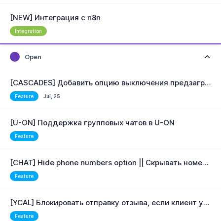
[NEW] Интеграция с n8n
Integration
Open
[CASCADES] Добавить опцию выключения предзагрузки ссылки в мессенджерах
Feature
Jul, 25
[U-ON] Поддержка групповых чатов в U-ON
Feature
[CHAT] Hide phone numbers option || Скрывать номера телефонов в чате
Feature
[YCAL] Блокировать отправку отзыва, если клиент уже оставил отзыв
Feature