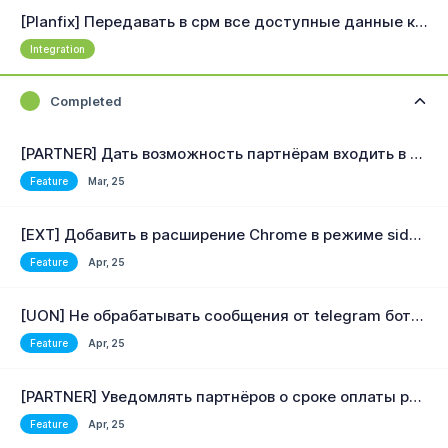
[Planfix] Передавать в срм все доступные данные клиента
Integration
Completed
[PARTNER] Дать возможность партнёрам входить в личный кабинет реферала
Feature
Mar, 25
[EXT] Добавить в расширение Chrome в режиме sidePanel авторизацию по токену
Feature
Apr, 25
[UON] Не обрабатывать сообщения от telegram ботов в интеграции U-ON
Feature
Apr, 25
[PARTNER] Уведомлять партнёров о сроке оплаты реферала
Feature
Apr, 25